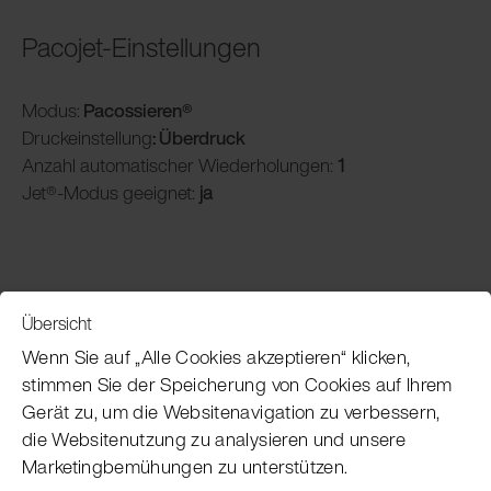
Pacojet-Einstellungen
Modus:
Pacossieren®
Druckeinstellung
: Überdruck
Anzahl automatischer Wiederholungen:
1
Jet®-Modus geeignet:
ja
Übersicht
Service
Wenn Sie auf „Alle Cookies akzeptieren“ klicken,
stimmen Sie der Speicherung von Cookies auf Ihrem
Gerät zu, um die Websitenavigation zu verbessern,
Pacojet Newsletter
die Websitenutzung zu analysieren und unsere
Marketingbemühungen zu unterstützen.
Möchten Sie regelmäßig über Neuigkeiten,