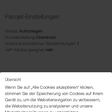
Pacojet-Einstellungen
Modus:
Aufschlagen
Druckeinstellung
: Überdruck
Anzahl automatischer Wiederholungen:
1
Jet®-Modus geeignet:
nein
Übersicht
Service
Wenn Sie auf „Alle Cookies akzeptieren“ klicken,
stimmen Sie der Speicherung von Cookies auf Ihrem
Gerät zu, um die Websitenavigation zu verbessern,
Pacojet Newsletter
die Websitenutzung zu analysieren und unsere