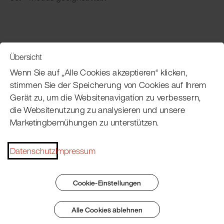
Übersicht
Service
Wenn Sie auf „Alle Cookies akzeptieren“ klicken,
stimmen Sie der Speicherung von Cookies auf Ihrem
Gerät zu, um die Websitenavigation zu verbessern,
Pacojet Newsletter
die Websitenutzung zu analysieren und unsere
Marketingbemühungen zu unterstützen.
Möchten Sie regelmäßig über Neuigkeiten,
Eventtermine, Rezepte, Tipps und Tricks auf dem
Laufenden bleiben?
Datenschutz
Impressum
Jetzt abonnieren
Cookie-Einstellungen
Alle Cookies ablehnen