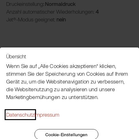
Druckeinstellung
: Normaldruck
Anzahl automatischer Wiederholungen:
4
Jet®-Modus geeignet:
nein
Übersicht
Service
Wenn Sie auf „Alle Cookies akzeptieren“ klicken,
stimmen Sie der Speicherung von Cookies auf Ihrem
Gerät zu, um die Websitenavigation zu verbessern,
Pacojet Newsletter
die Websitenutzung zu analysieren und unsere
Marketingbemühungen zu unterstützen.
Möchten Sie regelmäßig über Neuigkeiten,
Eventtermine, Rezepte, Tipps und Tricks auf dem
Laufenden bleiben?
Datenschutz
Impressum
Jetzt abonnieren
Cookie-Einstellungen