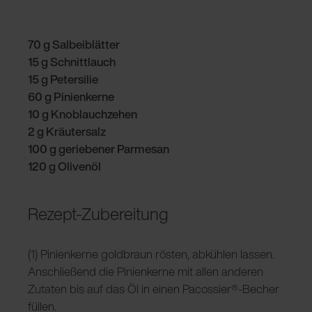
70 g Salbeiblätter
15 g Schnittlauch
15 g Petersilie
60 g Pinienkerne
10 g Knoblauchzehen
2 g Kräutersalz
100 g geriebener Parmesan
120 g Olivenöl
Rezept-Zubereitung
(1) Pinienkerne goldbraun rösten, abkühlen lassen.
Anschließend die Pinienkerne mit allen anderen
Zutaten bis auf das Öl in einen Pacossier®-Becher
füllen.