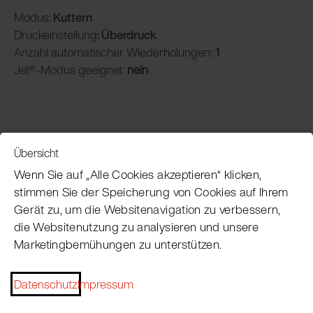
Modus:
Kuttern
Druckeinstellung
: Überdruck
Anzahl automatischer Wiederholungen:
1
Jet®-Modus geeignet:
nein
Übersicht
Service
Wenn Sie auf „Alle Cookies akzeptieren“ klicken,
stimmen Sie der Speicherung von Cookies auf Ihrem
Gerät zu, um die Websitenavigation zu verbessern,
Pacojet Newsletter
die Websitenutzung zu analysieren und unsere
Marketingbemühungen zu unterstützen.
Möchten Sie regelmäßig über Neuigkeiten,
Eventtermine, Rezepte, Tipps und Tricks auf dem
Datenschutz
Impressum
Laufenden bleiben?