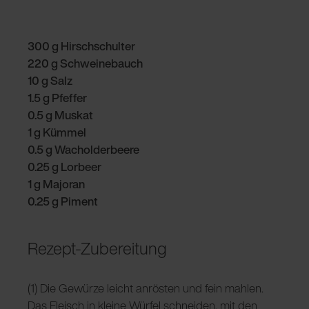
300 g Hirschschulter
220 g Schweinebauch
10 g Salz
1.5 g Pfeffer
0.5 g Muskat
1 g Kümmel
0.5 g Wacholderbeere
0.25 g Lorbee
r
1 g Majoran
0.25 g Piment
Rezept-Zubereitung
(1) Die Gewürze leicht anrösten und fein mahlen.
Das Fleisch in kleine Würfel schneiden, mit den