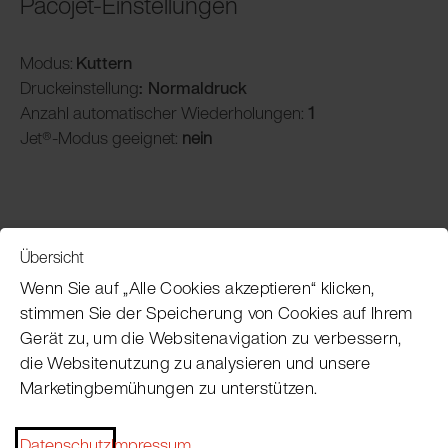
Pacojet-Einstellungen
Modus:
Kuttern
Druckeinstellung
: Normaldruck
Anzahl automatischer Wiederholungen:
1
Jet®-Modus geeignet:
nein
Übersicht
Service
Wenn Sie auf „Alle Cookies akzeptieren“ klicken,
stimmen Sie der Speicherung von Cookies auf Ihrem
Gerät zu, um die Websitenavigation zu verbessern,
Pacojet Newsletter
die Websitenutzung zu analysieren und unsere
Marketingbemühungen zu unterstützen.
Möchten Sie regelmäßig über Neuigkeiten,
Eventtermine, Rezepte, Tipps und Tricks auf dem
Datenschutz
Impressum
Laufenden bleiben?