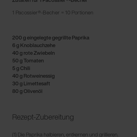
1 Pacossier®-Becher = 10 Portionen
200 g eingelegte gegrillte Paprika
6 g Knoblauchzehe
40 g rote Zwiebeln
50 g Tomaten
5 g Chili
40 g Rotweinessig
30 g Limettesaft
80 g Olivenöl
Rezept-Zubereitung
(1) Die Paprika halbieren, entkernen und grillieren.