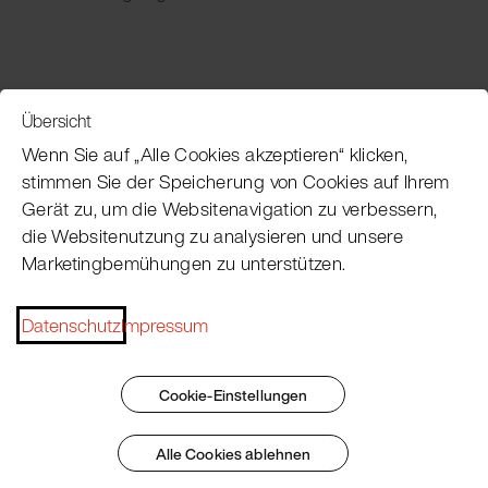
Übersicht
Service
Wenn Sie auf „Alle Cookies akzeptieren“ klicken,
stimmen Sie der Speicherung von Cookies auf Ihrem
Gerät zu, um die Websitenavigation zu verbessern,
Pacojet Newsletter
die Websitenutzung zu analysieren und unsere
Marketingbemühungen zu unterstützen.
Möchten Sie regelmäßig über Neuigkeiten,
Eventtermine, Rezepte, Tipps und Tricks auf dem
Laufenden bleiben?
Datenschutz
Impressum
Jetzt abonnieren
Cookie-Einstellungen
Alle Cookies ablehnen
Impressum
AGB
Datenschutz
Patent Marking