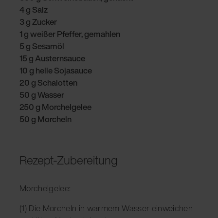
4 g Salz
3 g Zucker
1 g weißer Pfeffer, gemahlen
5 g Sesamöl
15 g Austernsauce
10 g helle Sojasauce
20 g Schalotten
50 g Wasser
250 g Morchelgelee
50 g Morcheln
Rezept-Zubereitung
Morchelgelee:
(1) Die Morcheln in warmem Wasser einweichen