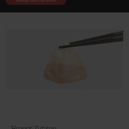
Rezept herunterladen
Rezept-Zutaten