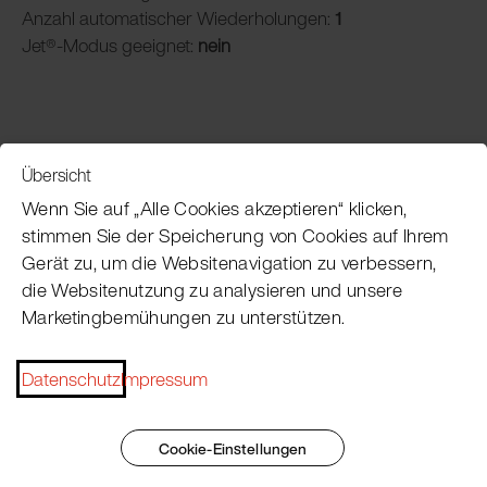
Anzahl automatischer Wiederholungen:
1
Jet®-Modus geeignet:
nein
Übersicht
Service
Wenn Sie auf „Alle Cookies akzeptieren“ klicken,
stimmen Sie der Speicherung von Cookies auf Ihrem
Gerät zu, um die Websitenavigation zu verbessern,
Pacojet Newsletter
die Websitenutzung zu analysieren und unsere
Marketingbemühungen zu unterstützen.
Möchten Sie regelmäßig über Neuigkeiten,
Eventtermine, Rezepte, Tipps und Tricks auf dem
Datenschutz
Impressum
Laufenden bleiben?
Jetzt abonnieren
Cookie-Einstellungen