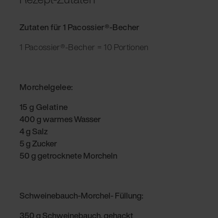
Zutaten für 1 Pacossier®-Becher
1 Pacossier®-Becher = 10 Portionen
Morchelgelee:
15 g Gelatine
400 g warmes Wasser
4 g Salz
5 g Zucker
50 g getrocknete Morcheln
Schweinebauch-Morchel- Füllung:
350 g Schweinebauch, gehackt