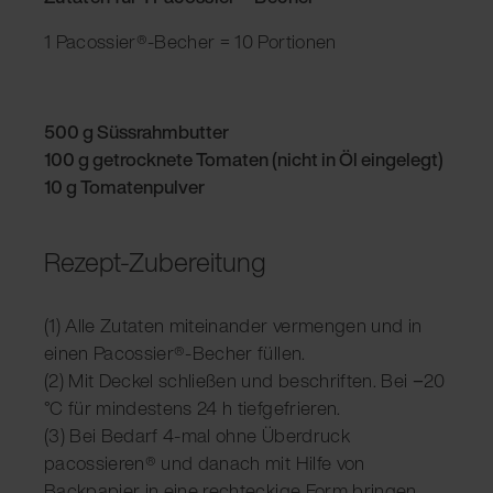
1 Pacossier®-Becher = 10 Portionen
500 g Süssrahmbutter
100 g getrocknete Tomaten (nicht in Öl eingelegt)
10 g Tomatenpulver
Rezept-Zubereitung
(1) Alle Zutaten miteinander vermengen und in
einen Pacossier®-Becher füllen.
(2) Mit Deckel schließen und beschriften. Bei −20
°C für mindestens 24 h tiefgefrieren.
(3) Bei Bedarf 4-mal ohne Überdruck
pacossieren® und danach mit Hilfe von
Backpapier in eine rechteckige Form bringen