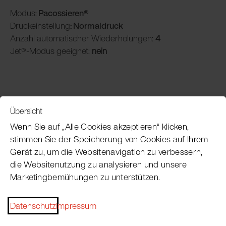
Modus:
Pacossieren®
Druckeinstellung
: Normaldruck
Anzahl automatischer Wiederholungen:
4
Jet®-Modus geeignet:
nein
Übersicht
Service
Wenn Sie auf „Alle Cookies akzeptieren“ klicken,
stimmen Sie der Speicherung von Cookies auf Ihrem
Gerät zu, um die Websitenavigation zu verbessern,
Pacojet Newsletter
die Websitenutzung zu analysieren und unsere
Marketingbemühungen zu unterstützen.
Möchten Sie regelmäßig über Neuigkeiten,
Eventtermine, Rezepte, Tipps und Tricks auf dem
Laufenden bleiben?
Datenschutz
Impressum