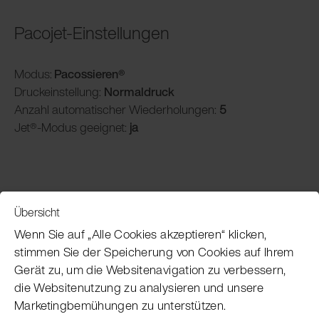
Pacojet-Einstellungen
Modus:
Pacossieren®
Druckeinstellung:
Normaldruck
Anzahl automatischer Wiederholungen:
5
Jet®-Modus geeignet:
ja
Übersicht
Service
Wenn Sie auf „Alle Cookies akzeptieren“ klicken,
stimmen Sie der Speicherung von Cookies auf Ihrem
Gerät zu, um die Websitenavigation zu verbessern,
Pacojet Newsletter
die Websitenutzung zu analysieren und unsere
Marketingbemühungen zu unterstützen.
Möchten Sie regelmäßig über Neuigkeiten,