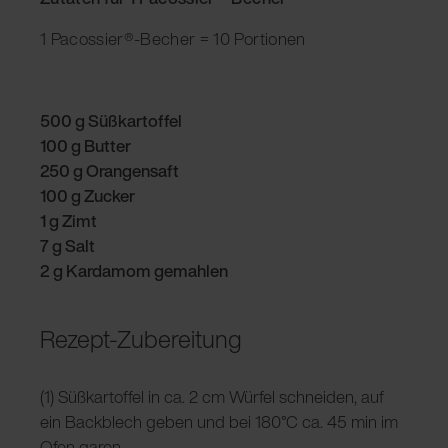
1 Pacossier®-Becher = 10 Portionen
500 g Süßkartoffel
100 g Butter
250 g Orangensaft
100 g Zucker
1 g Zimt
7 g Salt
2 g Kardamom gemahlen
Rezept-Zubereitung
(1) Süßkartoffel in ca. 2 cm Würfel schneiden, auf
ein Backblech geben und bei 180°C ca. 45 min im
Ofen garen.