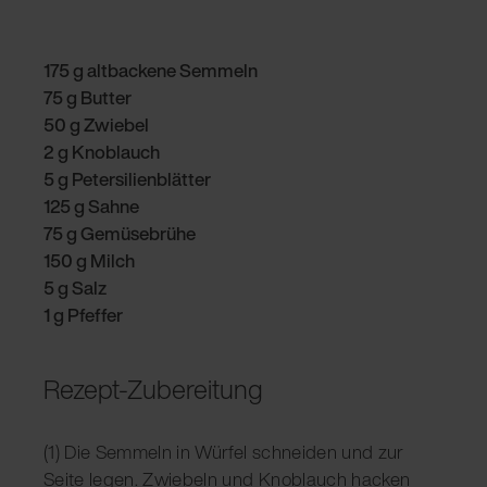
175 g altbackene Semmeln
75 g Butter
50 g Zwiebel
2 g Knoblauch
5 g Petersilienblätter
125 g Sahne
75 g Gemüsebrühe
150 g Milch
5 g Salz
1 g Pfeffer
Rezept-Zubereitung
(1) Die Semmeln in Würfel schneiden und zur
Seite legen. Zwiebeln und Knoblauch hacken