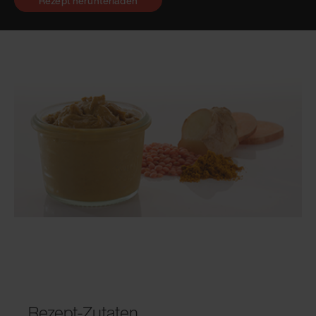
Rezept herunterladen
Rezept-Zutaten