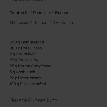
Zutaten für 1 Pacossier®-Becher
1 Pacossier®-Becher = 10 Portionen
550 g Gemüsefond
300 g Rote Linsen
2 g Chilipulver
25 g Tikka Curry
25 g Korma Curry Paste
5 g Knoblauch
22 g Limettensaft
130 g Süsskartoffeln
Rezept-Zubereitung