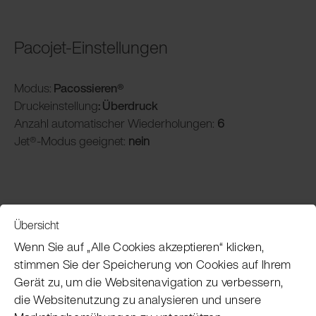
Pacojet-Einstellungen
Modus:
Pacossieren®
Druckeinstellung
: Überdruck
Anzahl automatischer Wiederholungen:
6
Jet®-Modus geeignet:
nein
Übersicht
Service
Wenn Sie auf „Alle Cookies akzeptieren“ klicken,
stimmen Sie der Speicherung von Cookies auf Ihrem
Gerät zu, um die Websitenavigation zu verbessern,
Pacojet Newsletter
die Websitenutzung zu analysieren und unsere