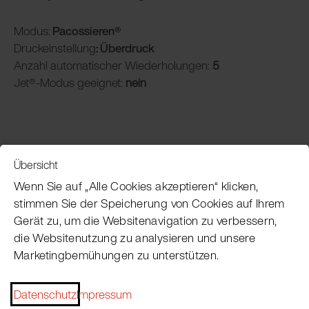
Modus:
Pacossieren®
Druckeinstellung
: Überdruck
Anzahl automatischer Wiederholungen:
5
Jet®-Modus geeignet:
nein
Übersicht
Service
Wenn Sie auf „Alle Cookies akzeptieren“ klicken,
stimmen Sie der Speicherung von Cookies auf Ihrem
Gerät zu, um die Websitenavigation zu verbessern,
Pacojet Newsletter
die Websitenutzung zu analysieren und unsere
Marketingbemühungen zu unterstützen.
Möchten Sie regelmäßig über Neuigkeiten,
Eventtermine, Rezepte, Tipps und Tricks auf dem
Laufenden bleiben?
Datenschutz
Impressum