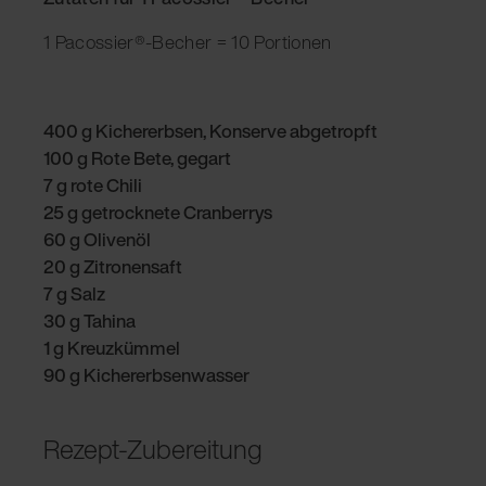
1 Pacossier®-Becher = 10 Portionen
400 g Kichererbsen, Konserve abgetropft
100 g Rote Bete, gegart
7 g rote Chili
25 g getrocknete Cranberrys
60 g Olivenöl
20 g Zitronensaft
7 g Salz
30 g Tahina
1 g Kreuzkümmel
90 g Kichererbsenwasser
Rezept-Zubereitung