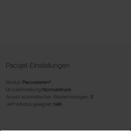
Pacojet-Einstellungen
Modus:
Pacossieren®
Druckeinstellung
: Normaldruck
Anzahl automatischer Wiederholungen:
3
Jet®-Modus geeignet:
nein