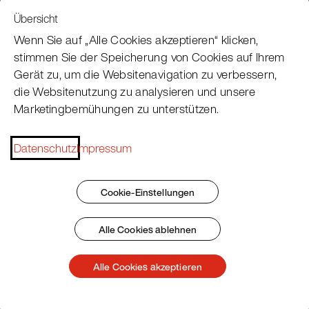
Übersicht
Service
Wenn Sie auf „Alle Cookies akzeptieren“ klicken,
stimmen Sie der Speicherung von Cookies auf Ihrem
Gerät zu, um die Websitenavigation zu verbessern,
Pacojet Newsletter
die Websitenutzung zu analysieren und unsere
Marketingbemühungen zu unterstützen.
Möchten Sie regelmäßig über Neuigkeiten,
Eventtermine, Rezepte, Tipps und Tricks auf dem
Datenschutz
Impressum
Laufenden bleiben?
Jetzt abonnieren
Cookie-Einstellungen
Alle Cookies ablehnen
Impressum
AGB
Datenschutz
Patent Marking
Alle Cookies akzeptieren
© 2026 Pacojet International AG