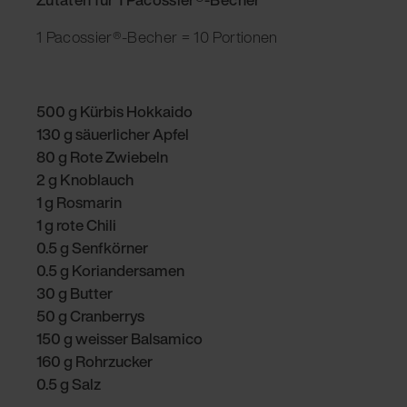
1 Pacossier®-Becher = 10 Portionen
500 g Kürbis Hokkaido
130 g säuerlicher Apfel
80 g Rote Zwiebeln
2 g Knoblauch
1 g Rosmarin
1 g rote Chili
0.5 g Senfkörner
0.5 g Koriandersamen
30 g Butter
50 g Cranberrys
150 g weisser Balsamico
160 g Rohrzucker
0.5 g Salz