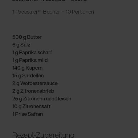
1 Pacossier®-Becher = 10 Portionen
500 g Butter
6 g Salz
1 g Paprika scharf
1 g Paprika mild
140 g Kapern
15 g Sardellen
2 g Worcestersauce
2 g Zitronenabrieb
25 g Zitronenfruchtfleisch
10 g Zitronensaft
1 Prise Safran
Rezept-Zubereitung