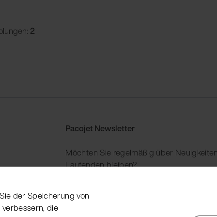
olungen:
2
Pacojet Newsletter
Möchten Sie regelmäßig über Neuigkeiten
Laufenden bleiben?
Jetzt abonnieren
n Sie der Speicherung von
 verbessern, die