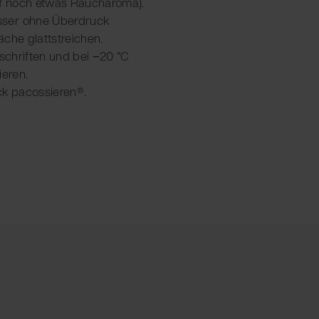
f noch etwas Raucharoma).
sser ohne Überdruck
äche glattstreichen.
eschriften und bei −20 °C
ieren.
ck pacossieren®.