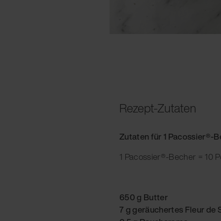
Rezept-Zutaten
Zutaten für 1 Pacossier®-
1 Pacossier®-Becher = 10 P
650 g Butter
7 g geräuchertes Fleur de 