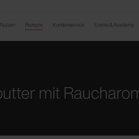
r Nutzen
Rezepte
Kundenservice
Events & Academy
utter mit Raucharo