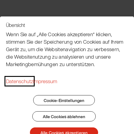
Übersicht
Service
Wenn Sie auf „Alle Cookies akzeptieren“ klicken,
stimmen Sie der Speicherung von Cookies auf Ihrem
Gerät zu, um die Websitenavigation zu verbessern,
Pacojet Newsletter
die Websitenutzung zu analysieren und unsere
Marketingbemühungen zu unterstützen.
Möchten Sie regelmäßig über Neuigkeiten,
Eventtermine, Rezepte, Tipps und Tricks auf dem
Laufenden bleiben?
Datenschutz
Impressum
Jetzt abonnieren
Cookie-Einstellungen
Alle Cookies ablehnen
Impressum
AGB
Datenschutz
Patent Marking
Alle Cookies akzeptieren