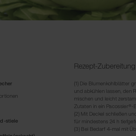
Rezept-Zubereitung
Becher
(1) Die Blumenkohlblätter 
und abkühlen lassen, den 
ortionen
mischen und leicht zerstam
Zutaten in ein Pacossier®-B
(2) Mit Deckel schließen un
 -stiele
für mindestens 24 h tiefgefr
(3) Bei Bedarf 4-mal mit 
ffeln (gekocht)