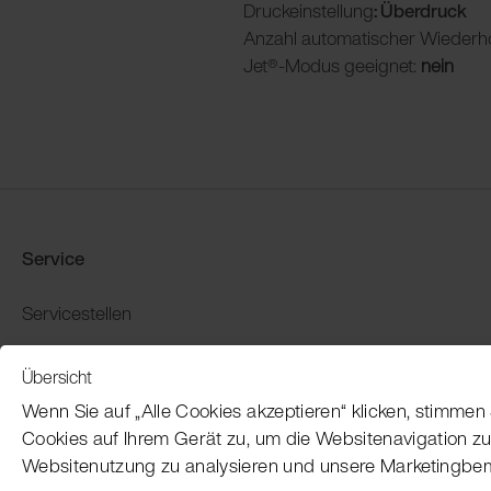
Druckeinstellung
: Überdruck
Anzahl automatischer Wiederh
Jet®-Modus geeignet:
nein
Service
Servicestellen
Produkt-Demo buchen
Übersicht
Garantie und Rückgabe
Wenn Sie auf „Alle Cookies akzeptieren“ klicken, stimme
Zahlung und Versand
Cookies auf Ihrem Gerät zu, um die Websitenavigation zu
Websitenutzung zu analysieren und unsere Marketingbe