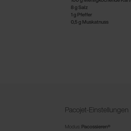
8 g Salz
1 g Pfeffer
0,5 g Muskatnuss
Pacojet-Einstellungen
Modus:
Pacossieren®