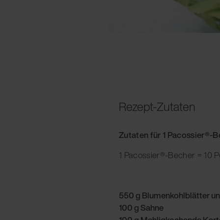
Rezept-Zutaten
Zutaten für 1 Pacossier®-
1 Pacossier®-Becher = 10 P
550 g Blumenkohlblätter und
100 g Sahne
100 g Mehligkochende Karto