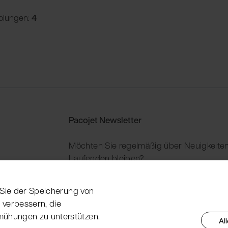
olungen:
4
Pacojet Newsletter
Möchten Sie regelmäßig über Neuigkeiten
Laufenden bleiben?
Jetzt abonnieren
n Sie der Speicherung von
 verbessern, die
mühungen zu unterstützen.
Al