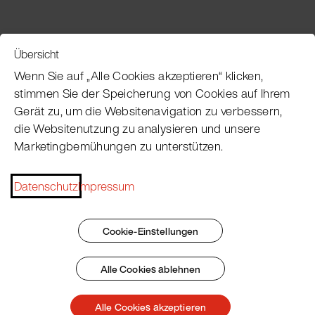
Übersicht
Service
Wenn Sie auf „Alle Cookies akzeptieren“ klicken,
stimmen Sie der Speicherung von Cookies auf Ihrem
Gerät zu, um die Websitenavigation zu verbessern,
Pacojet Newsletter
die Websitenutzung zu analysieren und unsere
Marketingbemühungen zu unterstützen.
Möchten Sie regelmäßig über Neuigkeiten,
Eventtermine, Rezepte, Tipps und Tricks auf dem
Laufenden bleiben?
Datenschutz
Impressum
Jetzt abonnieren
Cookie-Einstellungen
Alle Cookies ablehnen
Impressum
AGB
Datenschutz
Patent Marking
Alle Cookies akzeptieren