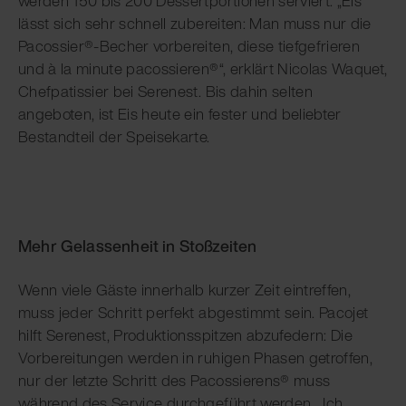
werden 150 bis 200 Dessertportionen serviert. „Eis
lässt sich sehr schnell zubereiten: Man muss nur die
Pacossier®-Becher vorbereiten, diese tiefgefrieren
und à la minute pacossieren®“, erklärt Nicolas Waquet,
Chefpatissier bei Serenest. Bis dahin selten
angeboten, ist Eis heute ein fester und beliebter
Bestandteil der Speisekarte.
Mehr Gelassenheit in Stoßzeiten
Wenn viele Gäste innerhalb kurzer Zeit eintreffen,
muss jeder Schritt perfekt abgestimmt sein. Pacojet
hilft Serenest, Produktionsspitzen abzufedern: Die
Vorbereitungen werden in ruhigen Phasen getroffen,
nur der letzte Schritt des Pacossierens® muss
während des Service durchgeführt werden. „Ich