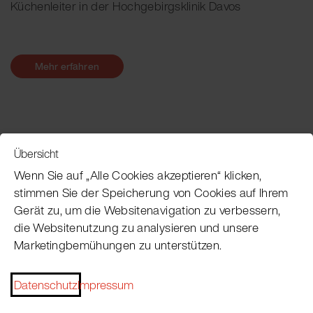
Küchenleiter in der Hochgebirgsklinik Davos
Mehr erfahren
Übersicht
Service
Wenn Sie auf „Alle Cookies akzeptieren“ klicken,
stimmen Sie der Speicherung von Cookies auf Ihrem
Gerät zu, um die Websitenavigation zu verbessern,
Pacojet Newsletter
die Websitenutzung zu analysieren und unsere
Marketingbemühungen zu unterstützen.
Möchten Sie regelmäßig über Neuigkeiten,
Eventtermine, Rezepte, Tipps und Tricks auf dem
Datenschutz
Impressum
Laufenden bleiben?