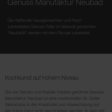
Genuss Manufaktur Neubad
Die Hälfte der hausgemachten und frisch
zubereiteten Genuss-Teller im liebevoll genannten
"Neubädli" werden mit dem Pacojet zubereitet.
Kochkunst auf hohem Niveau
Die von Sandro und Natalie Vladani geführte Genuss
Manufaktur Neubad ist eine traditionellen St. Galler
Weinstube, in der Kreativität und Abwechslung auf
der Karte ganz groß geschrieben werden. In dem mit