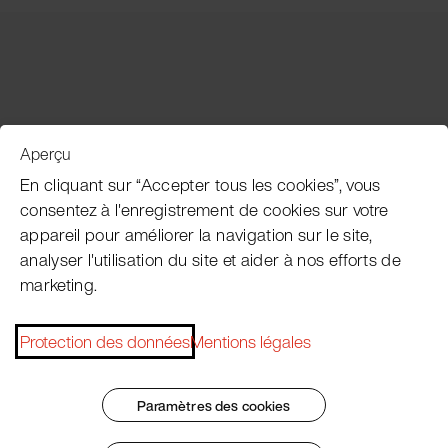
Aperçu
Service clientèle
En cliquant sur “Accepter tous les cookies”, vous
consentez à l'enregistrement de cookies sur votre
appareil pour améliorer la navigation sur le site,
Subscribe Pacojet Newsletter
analyser l'utilisation du site et aider à nos efforts de
marketing.
Would you like to be regularly updated on news, event
dates, recipes, tips and tricks?
Protection des données
Mentions légales
Subscribe now
Paramètres des cookies