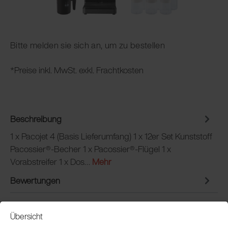
Bitte melden sie sich an, um zu bestellen
*Preise inkl. MwSt. exkl. Frachtkosten
Beschreibung
1 x Pacojet 4 (Basis Lieferumfang) 1 x 12er Set Kunststoff
Pacossier®-Becher 1 x Pacossier®-Flügel 1 x
Vorabstreifer 1 x Dos…
Mehr
Bewertungen
Übersicht
Service