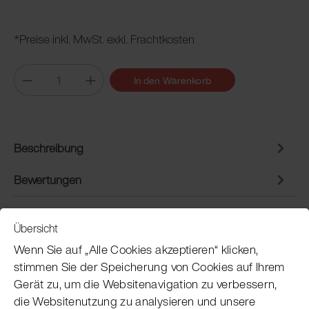
*Preise inkl. MwSt. exkl. Frachtkosten
In den Warenkorb
Beschreibung
Bewertungen
Übersicht
Service
Wenn Sie auf „Alle Cookies akzeptieren“ klicken,
stimmen Sie der Speicherung von Cookies auf Ihrem
Gerät zu, um die Websitenavigation zu verbessern,
Pacojet Newsletter
die Websitenutzung zu analysieren und unsere