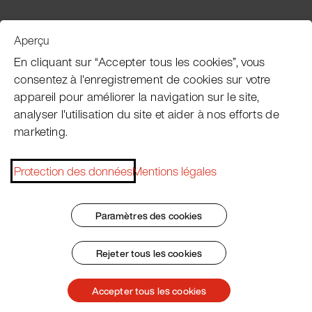
Aperçu
Service clientèle
En cliquant sur “Accepter tous les cookies”, vous
consentez à l'enregistrement de cookies sur votre
appareil pour améliorer la navigation sur le site,
Subscribe Pacojet Newsletter
analyser l'utilisation du site et aider à nos efforts de
marketing.
Would you like to be regularly updated on news, event
dates, recipes, tips and tricks?
Protection des données
Mentions légales
Subscribe now
Paramètres des cookies
Rejeter tous les cookies
Impressum
Conditions Générales
Protection des données
Patent Marking
Accepter tous les cookies
© 2026 Pacojet International AG