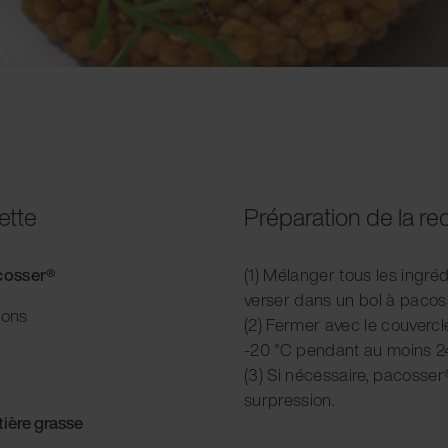
ette
Préparation de la re
acosser®
(1) Mélanger tous les ingréd
verser dans un bol à pacos
ions
(2) Fermer avec le couvercl
-20 °C pendant au moins 2
(3) Si nécessaire, pacosser
surpression.
ière grasse