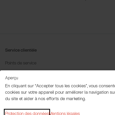
Service clientèle
Points de service
Distributors
Aperçu
Garantie et retour
En cliquant sur “Accepter tous les cookies”, vous consent
Paiement et expédition
cookies sur votre appareil pour améliorer la navigation sur l
du site et aider à nos efforts de marketing.
Protection des données
Mentions légales