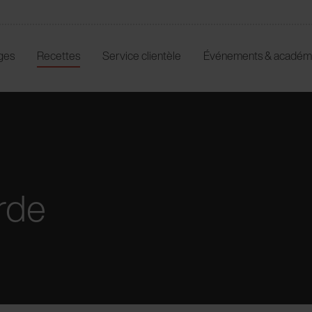
ges
Recettes
Service clientèle
Événements & académ
rde