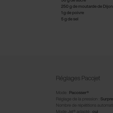
250 g de moutarde de Dijon 
1 g de poivre
5 g de sel
Réglages Pacojet
Mode :
Pacosser®
Réglage de la pression :
Surpre
Nombre de répétitions automat
Mode Jet® adapté :
oui