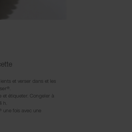
cette
ients et verser dans et les
ser®.
e et étiqueter. Congeler à
4 h.
® une fois avec une