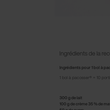
Ingrédients de la rec
Ingrédients pour 1 bol à p
1 bol à pacosser® = 10 port
300 g de lait
100 g de crème 35 % de mat
50 g de sucre