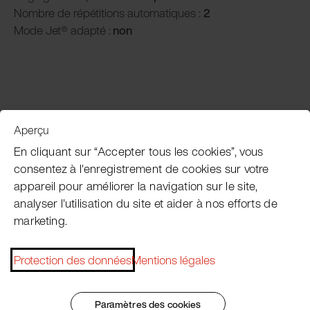
Nombre de répétitions automatiques :
2
Mode Jet® adapté :
non
Aperçu
Service clientèle
En cliquant sur “Accepter tous les cookies”, vous
consentez à l'enregistrement de cookies sur votre
appareil pour améliorer la navigation sur le site,
Subscribe Pacojet Newsletter
analyser l'utilisation du site et aider à nos efforts de
marketing.
Would you like to be regularly updated on news, event
dates, recipes, tips and tricks?
Protection des données
Mentions légales
Subscribe now
Paramètres des cookies