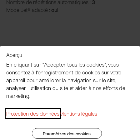
Nombre de répétitions automatiques :
3
Mode Jet® adapté :
oui
Aperçu
Service clientèle
En cliquant sur “Accepter tous les cookies”, vous
consentez à l'enregistrement de cookies sur votre
appareil pour améliorer la navigation sur le site,
Subscribe Pacojet Newsletter
analyser l'utilisation du site et aider à nos efforts de
marketing.
Would you like to be regularly updated on news, event
dates, recipes, tips and tricks?
Protection des données
Mentions légales
Subscribe now
Paramètres des cookies