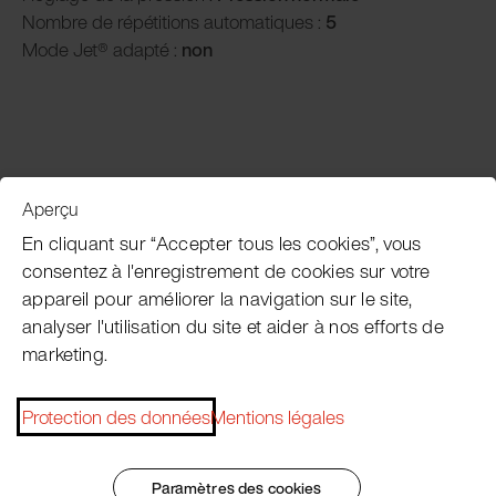
Nombre de répétitions automatiques :
5
Mode Jet® adapté :
non
Aperçu
Service clientèle
En cliquant sur “Accepter tous les cookies”, vous
consentez à l'enregistrement de cookies sur votre
appareil pour améliorer la navigation sur le site,
Subscribe Pacojet Newsletter
analyser l'utilisation du site et aider à nos efforts de
marketing.
Would you like to be regularly updated on news, event
dates, recipes, tips and tricks?
Protection des données
Mentions légales
Subscribe now
Paramètres des cookies