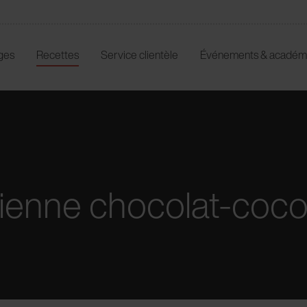
ges
Recettes
Service clientèle
Événements & académ
ienne chocolat-coc