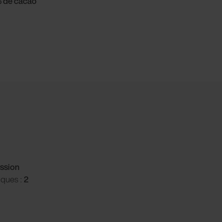
% de cacao
ssion
iques :
2