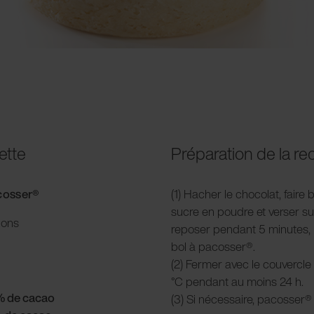
ette
Préparation de la re
acosser®
(1) Hacher le chocolat, faire b
sucre en poudre et verser sur
ions
reposer pendant 5 minutes, 
bol à pacosser®.
(2) Fermer avec le couvercle 
°C pendant au moins 24 h.
% de cacao
(3) Si nécessaire, pacosser® 