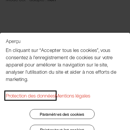
Aperçu
Service clientèle
En cliquant sur “Accepter tous les cookies”, vous
consentez à l'enregistrement de cookies sur votre
appareil pour améliorer la navigation sur le site,
Subscribe Pacojet Newsletter
analyser l'utilisation du site et aider à nos efforts de
marketing.
Would you like to be regularly updated on news, event
dates, recipes, tips and tricks?
Protection des données
Mentions légales
Subscribe now
Paramètres des cookies
Rejeter tous les cookies