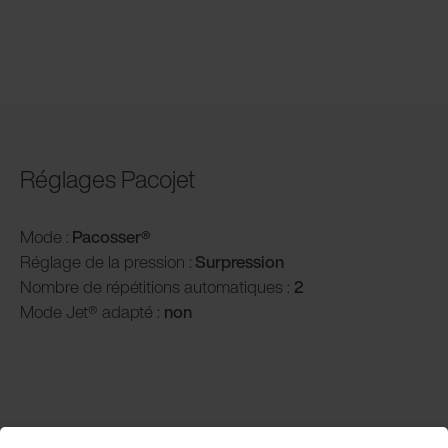
Réglages Pacojet
Mode :
Pacosser®
Réglage de la pression :
Surpression
Nombre de répétitions automatiques :
2
Mode Jet® adapté :
non