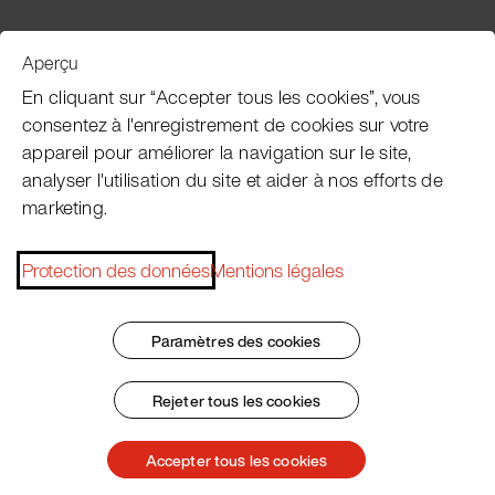
Aperçu
Service clientèle
En cliquant sur “Accepter tous les cookies”, vous
consentez à l'enregistrement de cookies sur votre
appareil pour améliorer la navigation sur le site,
Subscribe Pacojet Newsletter
analyser l'utilisation du site et aider à nos efforts de
marketing.
Would you like to be regularly updated on news, event
dates, recipes, tips and tricks?
Protection des données
Mentions légales
Subscribe now
Paramètres des cookies
Rejeter tous les cookies
Impressum
Conditions Générales
Protection des données
Patent Marking
Accepter tous les cookies
© 2026 Pacojet International AG