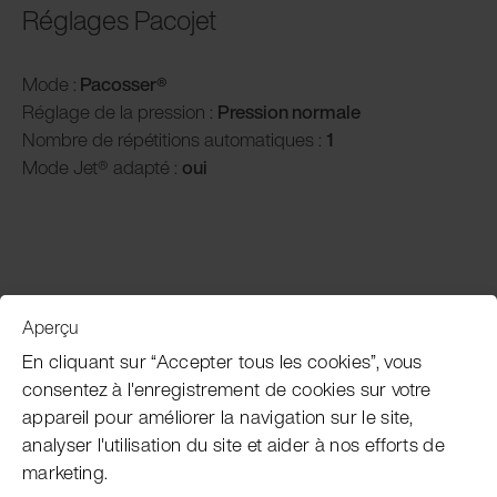
Réglages Pacojet
Mode :
Pacosser
®
Réglage de la pression :
P
ression normale
Nombre de répétitions automatiques :
1
Mode Jet® adapté :
oui
Aperçu
Service clientèle
En cliquant sur “Accepter tous les cookies”, vous
consentez à l'enregistrement de cookies sur votre
appareil pour améliorer la navigation sur le site,
Subscribe Pacojet Newsletter
analyser l'utilisation du site et aider à nos efforts de
marketing.
Would you like to be regularly updated on news, event