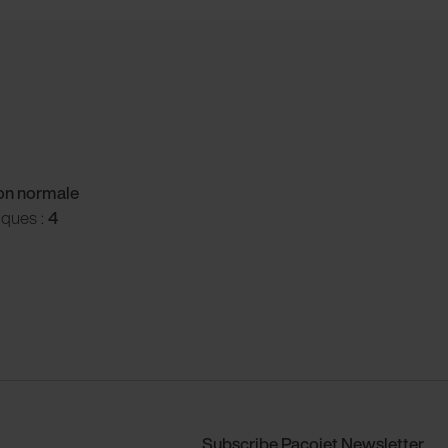
ion normale
iques :
4
Subscribe Pacojet Newsletter