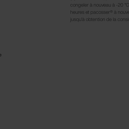
congeler à nouveau à -20 °
t
heures et pacosser® à nouvea
jusqu'à obtention de la cons
e