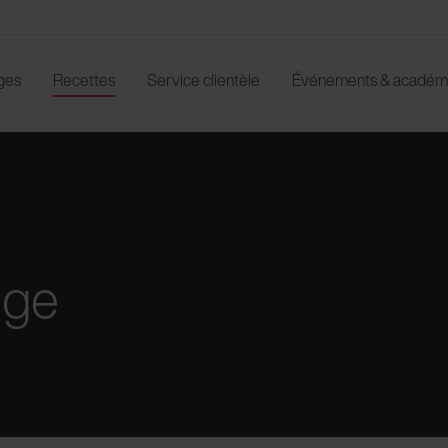
ges
Recettes
Service clientèle
Événements & académ
uge