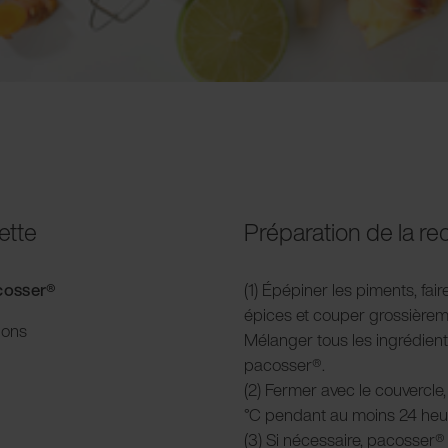
ette
Préparation de la re
acosser®
(1) Épépiner les piments, fair
épices et couper grossièreme
ions
Mélanger tous les ingrédient
pacosser®.
(2) Fermer avec le couvercle,
°C pendant au moins 24 heu
(3) Si nécessaire, pacosser® 