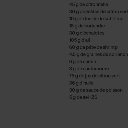
45 g de citronnelle
30 g de zestes de citron ver
10 g de feuille de kafirlime
18 g de coriandre
30 g d'échalotes
105 g d'ail
60 g de pâte de shrimp
4.5 g de graines de coriandr
6 g de cumin
3 g de cardamome
75 g de jus de citron vert
36 g d'huile
30 g de sauce de poisson
5 g de sel+ZS