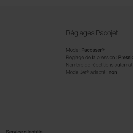
Réglages Pacojet
Mode :
Pacosser®
Réglage de la pression :
P
ress
Nombre de répétitions automat
Mode Jet® adapté :
non
Service clientèle