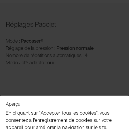
Réglages Pacojet
Mode :
Pacosser®
Réglage de la pression :
P
ression normale
Nombre de répétitions automatiques :
4
Mode Jet® adapté :
oui
Aperçu
Service clientèle
En cliquant sur “Accepter tous les cookies”, vous
consentez à l'enregistrement de cookies sur votre
appareil pour améliorer la navigation sur le site,