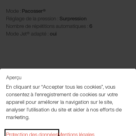
Mode :
Pacosser®
Réglage de la pression :
Surpression
Nombre de répétitions automatiques :
6
Mode Jet® adapté :
oui
Aperçu
Service clientèle
En cliquant sur “Accepter tous les cookies”, vous
consentez à l'enregistrement de cookies sur votre
appareil pour améliorer la navigation sur le site,
Subscribe Pacojet Newsletter
analyser l'utilisation du site et aider à nos efforts de
marketing.
Would you like to be regularly updated on news, event
dates, recipes, tips and tricks?
Protection des données
Mentions légales