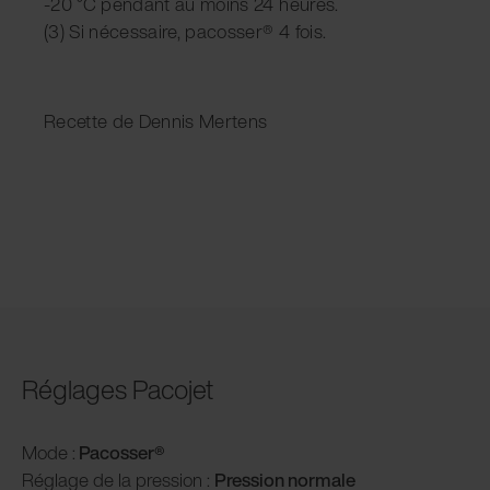
-20 °C pendant au moins 24 heures.
(3) Si nécessaire, pacosser® 4 fois.
Recette de Dennis Mertens
Réglages Pacojet
Mode :
Pacosser®
Réglage de la pression :
P
ression normale