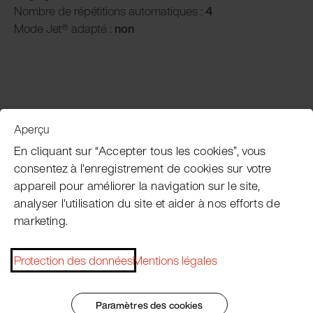
Nombre de répétitions automatiques :
4
Mode Jet® adapté :
non
Aperçu
Service clientèle
En cliquant sur “Accepter tous les cookies”, vous
consentez à l'enregistrement de cookies sur votre
appareil pour améliorer la navigation sur le site,
Subscribe Pacojet Newsletter
analyser l'utilisation du site et aider à nos efforts de
marketing.
Would you like to be regularly updated on news, event
dates, recipes, tips and tricks?
Protection des données
Mentions légales
Subscribe now
Paramètres des cookies