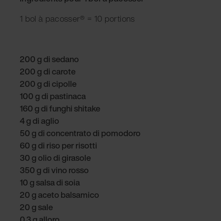
1 bol à pacosser® = 10 portions
200 g di sedano
200 g di carote
200 g di cipolle
100 g di pastinaca
160 g di funghi shitake
4 g di aglio
50 g di concentrato di pomodoro
60 g di riso per risotti
30 g olio di girasole
350 g di vino rosso
10 g salsa di soia
20 g aceto balsamico
20 g sale
0,3 g alloro