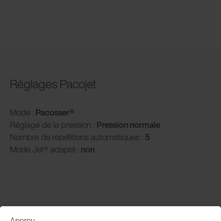
Réglages Pacojet
Mode :
Pacosser®
Réglage de la pression :
P
ression normale
Nombre de répétitions automatiques :
5
Mode Jet® adapté :
non
Aperçu