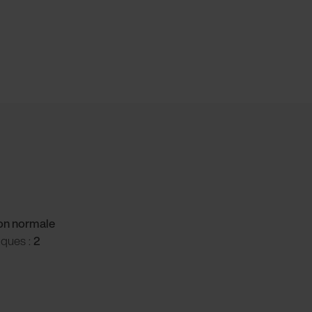
ion normale
iques :
2