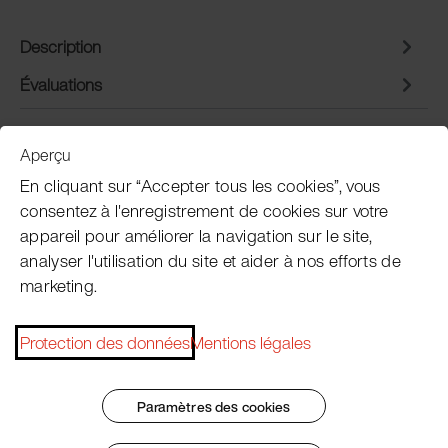
Description
Évaluations
Aperçu
Service clientèle
En cliquant sur “Accepter tous les cookies”, vous
consentez à l'enregistrement de cookies sur votre
appareil pour améliorer la navigation sur le site,
Subscribe Pacojet Newsletter
analyser l'utilisation du site et aider à nos efforts de
marketing.
Would you like to be regularly updated on news, event
dates, recipes, tips and tricks?
Protection des données
Mentions légales
Subscribe now
Paramètres des cookies