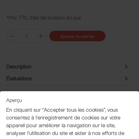
*Prix TTC, frais de livraison en sus
Ajouter au panier
Description
Évaluations
Aperçu
Service clientèle
En cliquant sur “Accepter tous les cookies”, vous
consentez à l'enregistrement de cookies sur votre
appareil pour améliorer la navigation sur le site,
Subscribe Pacojet Newsletter
analyser l'utilisation du site et aider à nos efforts de