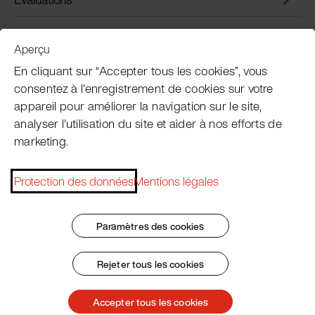
Aperçu
Service clientèle
En cliquant sur “Accepter tous les cookies”, vous
consentez à l'enregistrement de cookies sur votre
appareil pour améliorer la navigation sur le site,
Subscribe Pacojet Newsletter
analyser l'utilisation du site et aider à nos efforts de
marketing.
Would you like to be regularly updated on news,
event dates, recipes, tips and tricks?
Protection des données
Mentions légales
Subscribe now
Paramètres des cookies
Rejeter tous les cookies
Impressum
Conditions Générales
Protection des données
Patent Marking
Accepter tous les cookies