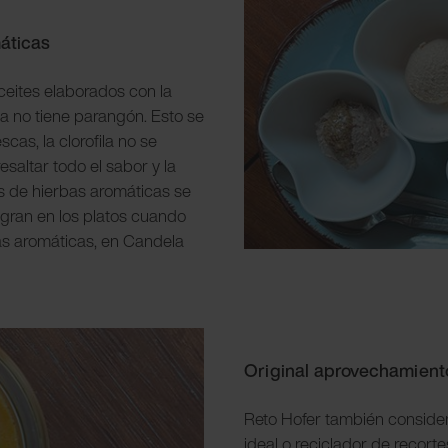
áticas
aceites elaborados con la
ta no tiene parangón. Esto se
cas, la clorofila no se
saltar todo el sabor y la
es de hierbas aromáticas se
egran en los platos cuando
bas aromáticas, en Candela
Original aprovechamient
Reto Hofer también consider
ideal o reciclador de recort