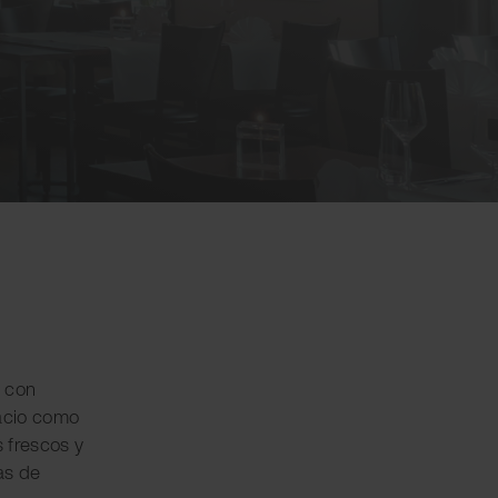
o con
pacio como
s frescos y
as de