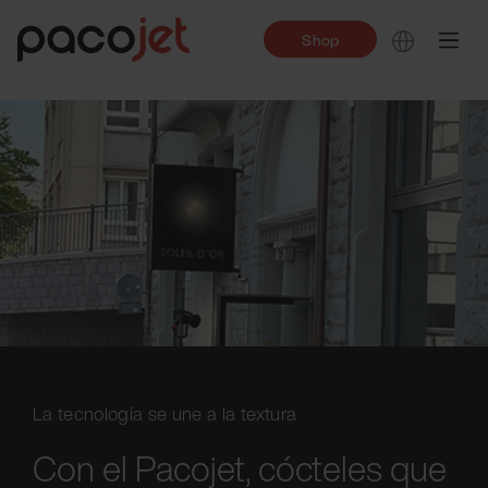
Shop
La tecnología se une a la textura
Con el Pacojet, cócteles que