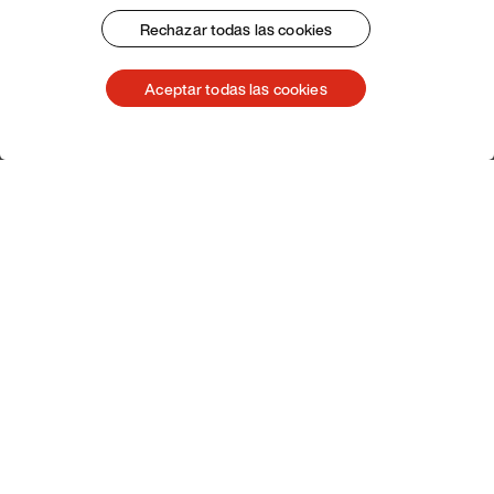
Rechazar todas las cookies
Aceptar todas las cookies
Servicio de atención al cliente
Subscribe Pacojet Newsletter
Would you like to be regularly updated on news, event
dates, recipes, tips and tricks?
Subscribe now
Pie de imprenta
Condiciones generales
Protección de datos