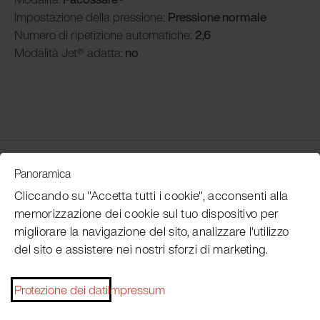
Impostazione della pressione:
Pressione normale
Numero di ripetizione automatiche:
2,6
Modalità
Jet® adatta:
no
Customer Service
Panoramica
Cliccando su "Accetta tutti i cookie", acconsenti alla
memorizzazione dei cookie sul tuo dispositivo per
Subscribe Pacojet Newsletter
migliorare la navigazione del sito, analizzare l'utilizzo
del sito e assistere nei nostri sforzi di marketing.
Would you like to be regularly updated on news, event
dates, recipes, tips and tricks?
Protezione dei dati
Impressum
Subscribe now