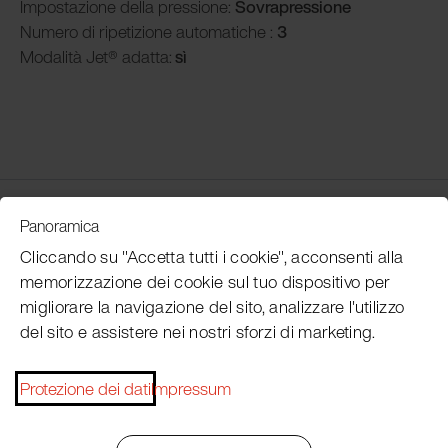
Impostazione della pressione:
Sovrapressione
Numero di ripetizione automatiche :
3
Modalità
Jet® adatta:
sì
Customer Service
Panoramica
Cliccando su "Accetta tutti i cookie", acconsenti alla
memorizzazione dei cookie sul tuo dispositivo per
Subscribe Pacojet Newsletter
migliorare la navigazione del sito, analizzare l'utilizzo
del sito e assistere nei nostri sforzi di marketing.
Would you like to be regularly updated on news, event
dates, recipes, tips and tricks?
Protezione dei dati
Impressum
Subscribe now