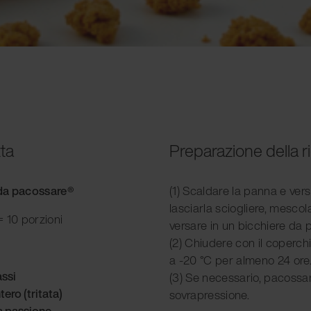
tta
Preparazione della r
e da pacossare®
(1) Scaldare la panna e vers
lasciarla sciogliere, mescola
 10 porzioni
versare in un bicchiere da
(2) Chiudere con il coperch
a -20 °C per almeno 24 ore
assi
(3) Se necessario, pacossa
tero (tritata)
sovrapressione.
la passione