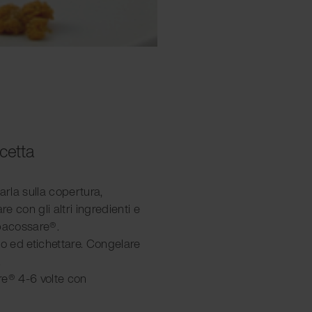
icetta
arla sulla copertura,
re con gli altri ingredienti e
 pacossare®.
io ed etichettare. Congelare
.
re® 4-6 volte con