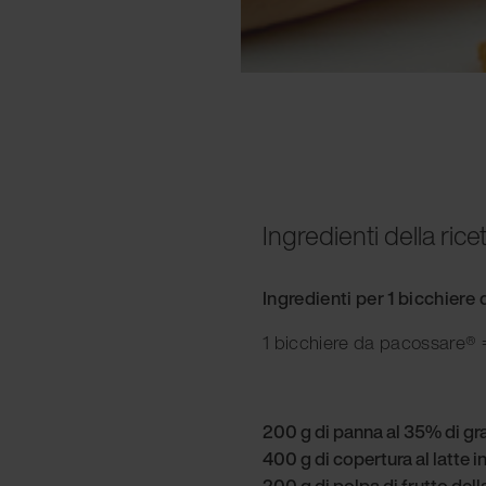
Ingredienti della rice
Ingredienti per 1 bicchier
1 bicchiere da pacossare® =
200 g di panna al 35% di gr
400 g di copertura al latte in
200 g di polpa di frutto del