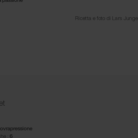
Ricetta e foto di Lars Jun
et
ovrapressione
che :
6