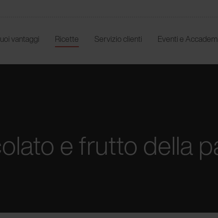
 tuoi vantaggi
Ricette
Servizio clienti
Eventi e Accadem
lato e frutto della 