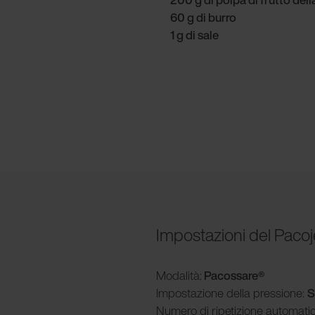
60 g di burro
1 g di sale
Impostazioni del Pacoj
Modalità
:
Pacossare®
Impostazione della pressione:
S
Numero di ripetizione automati