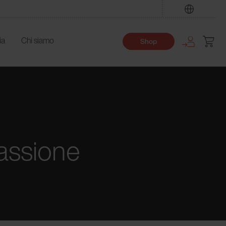
Trova
ia
Chi siamo
Shop
passione