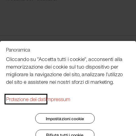
Customer Service
Panoramica
Cliccando su "Accetta tutti i cookie", acconsenti alla
memorizzazione dei cookie sul tuo dispositivo per
Subscribe Pacojet Newsletter
migliorare la navigazione del sito, analizzare l'utilizzo
del sito e assistere nei nostri sforzi di marketing.
Would you like to be regularly updated on news, event
dates, recipes, tips and tricks?
Protezione dei dati
Impressum
Subscribe now
Impostazioni cookie
Rifiuta tutti i cookie